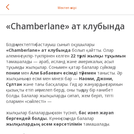
Мектеп өмірі
«Chamberlane» ат клубында
Біздің мектептің бастауыш сынып оқушылары
«Chamberlane» ат клубында
болып қайтты. Олар
әлемнің түкпір-түкпірінен келген
22 түрлі жылқы тұқымын
тамашалады — араб, исланд және америкалық асыл
тұқымды жылқылар. Сонымен қатар балалар сүйкімді
понии
мен
Али Бабаевич есімді түйемен
танысты. Әр
жылқының өз есімі мен мінезі бар —
Наоми, Джони,
Сұлтан
және тағы басқалары. Гид әр жануардың тарихын
қызықты етіп әңгімелеп берді, оны тыңдау бір ғанибет
болды. Балалар жылқыларды сипап, жем беріп, тіпті
олармен «сөйлесті» —
жылқылар балалардың сөзін түсініп,
бас изеп жауап
бергендей болды.
Күннің соңында балалар
жылқылардың әсем көрсетілімін
тамашалады.