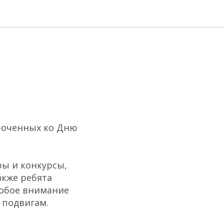
роченных ко Дню
ры и конкурсы,
акже ребята
собое внимание
 подвигам.