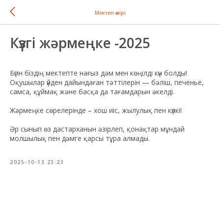
Мектеп өмірі
Күзгі жәрмеңке -2025
Бүгін біздің мектепте нағыз дәм мен көңілді күн болды!
Оқушылар үйден дайындаған тәттілерін — бәліш, печенье,
самса, құймақ және басқа да тағамдарын әкелді.
Жәрмеңке сөрелерінде – хош иіс, жылулық пен күлкі!
Әр сынып өз дастарханын әзірлеп, қонақтар мұндай
молшылық пен дәмге қарсы тұра алмады.
2025-10-13 23:23