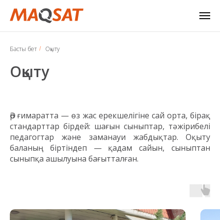
Басты бет
Оқыту
/
Оқыту
Әр ғимаратта — өз жас ерекшелігіне сай орта, бірақ
стандарттар бірдей: шағын сыныптар, тәжірибелі
педагогтар және заманауи жабдықтар. Оқыту
баланың біртіндеп — қадам сайын, сыныптан
сыныпқа ашылуына бағытталған.