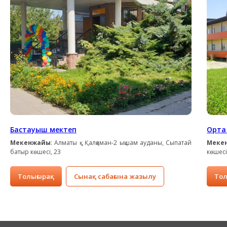
Бастауыш мектеп
Орта
Мекенжайы
: Алматы қ., Қалқаман-2 ықшам ауданы, Сыпатай
Меке
батыр көшесі, 23
көшесі
Толығырақ
Сынақ сабағына жазылу
Тол