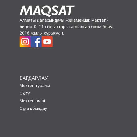
Алматы қаласындағы жекеменшік мектеп-
лицей. 0–11 сыныптарға арналған білім беру.
2016 жылы құрылған.
БАҒДАРЛАУ
Мектеп туралы
Оқыту
Мектеп өмірі
Оқуға қабылдау